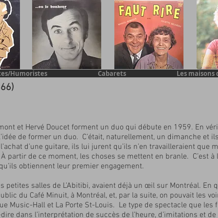
tes/Humoristes
Cabarets
Les maisons 
966)
rmont et Hervé Doucet forment un duo qui débute en 1959. En véri
’idée de former un duo. C’était, naturellement, un dimanche et il
achat d’une guitare, ils lui jurent qu’ils n’en travailleraient que m
 À partir de ce moment, les choses se mettent en branle. C’est à 
u’ils obtiennent leur premier engagement.
s petites salles de L’Abitibi, avaient déjà un œil sur Montréal. En
blic du Café Minuit, à Montréal, et, par la suite, on pouvait les voi
que Music-Hall et La Porte St-Louis. Le type de spectacle que les
à-dire dans l’interprétation de succès de l’heure, d’imitations et d