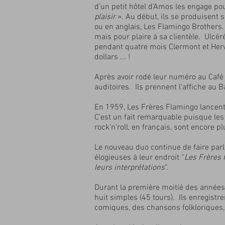
d’un petit hôtel d’Amos les engage po
plaisir
». Au début, ils se produisent
ou en anglais, Les Flamingo Brothers.
mais pour plaire à sa clientèle. Ulcér
pendant quatre mois Clermont et Herv
dollars ... !
Après avoir rodé leur numéro au Café M
auditoires. Ils prennent l'affiche au 
En 1959, Les Frères Flamingo lancent 
C’est un fait remarquable puisque le
rock’n’roll, en français, sont encore p
Le nouveau duo continue de faire parle
élogieuses à leur endroit “
Les Frères F
leurs interprétations
“.
Durant la première moitié des années 
huit simples (45 tours). Ils enregistr
comiques, des chansons folkloriques,