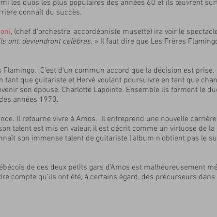
armi les duos les plus populaires des années 60 et ils œuvrent su
rrière connaît du succès.
oni
,
(chef d’orchestre, accordéoniste musette) ira voir le spectacl
ils ont, deviendront célèbres.
» Il faut dire que Les Frères Flaming
s Flamingo. C’est d’un commun accord que la décision est prise. 
 tant que guitariste et Hervé voulant poursuivre en tant que ch
evenir son épouse, Charlotte Lapointe. Ensemble ils forment le du
s des années 1970.
ce. Il retourne vivre à Amos. Il entreprend une nouvelle carrière
son talent est mis en valeur, il est décrit comme un virtuose de la 
nnaît son immense talent de guitariste l’album n’obtient pas le
ébécois de ces deux petits gars d’Amos est malheureusement mé
dre compte qu’ils ont été, à certains égard, des précurseurs dans