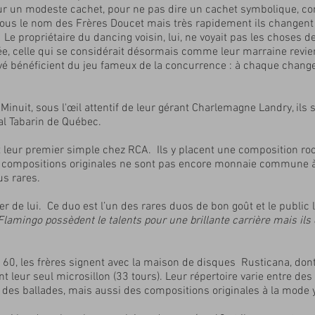
ur un modeste cachet, pour ne pas dire un cachet symbolique, comm
 sous le nom des Frères Doucet mais très rapidement ils changen
 Le propriétaire du dancing voisin, lui, ne voyait pas les choses 
ée, celle qui se considérait désormais comme leur marraine revient
é bénéficient du jeu fameux de la concurrence : à chaque chang
inuit, sous l'œil attentif de leur gérant Charlemagne Landry, ils 
Bal Tabarin de Québec.
leur premier simple chez RCA. Ils y placent une composition rock
s compositions originales ne sont pas encore monnaie commune à c
lus rares.
r de lui. Ce duo est l’un des rares duos de bon goût et le public 
lamingo possèdent le talents pour une brillante carrière mais ils 
60, les frères signent avec la maison de disques Rusticana, dont 
ent leur seul microsillon (33 tours). Leur répertoire varie entre d
 des ballades, mais aussi des compositions originales à la mode 