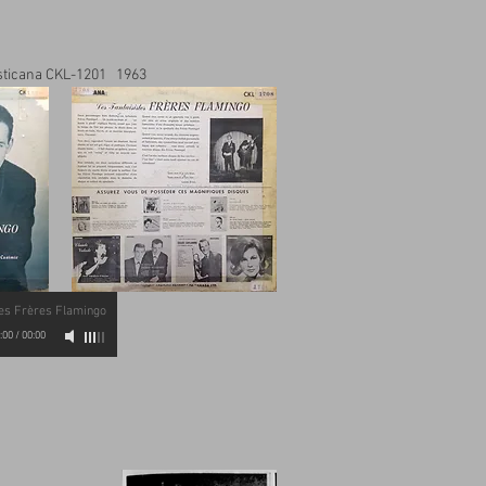
ticana CKL-1201 1963
es Frères Flamingo
:00
/
00:00