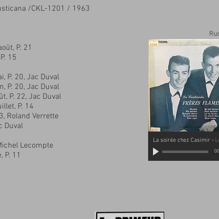
usticana /CKL-1201 / 1963
Rus
oût, P. 21
P. 15
, P. 20, Jac Duval
, P. 20, Jac Duval
t, P. 22, Jac Duval
llet, P. 14
03, Roland Verrette
c Duval
La soirée chez Casimir
-
L
24, Michel Lecompte
00
, P. 11
62