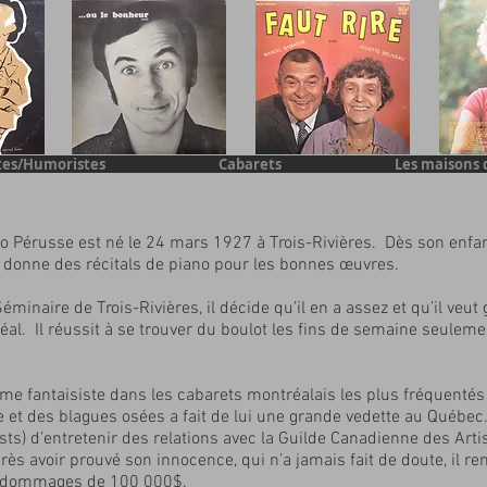
tes/Humoristes
Cabarets
Les maisons 
 Pérusse est né le 24 mars 1927 à Trois-Rivières. Dès son enfa
 donne des récitals de piano pour les bonnes œuvres.
minaire de Trois-Rivières, il décide qu’il en a assez et qu’il veut
éal. Il réussit à se trouver du boulot les fins de semaine seuleme
 fantaisiste dans les cabarets montréalais les plus fréquentés
et des blagues osées a fait de lui une grande vedette au Québe
sts) d’entretenir des relations avec la Guilde Canadienne des Artis
ès avoir prouvé son innocence, qui n’a jamais fait de doute, il re
en dommages de 100 000$.