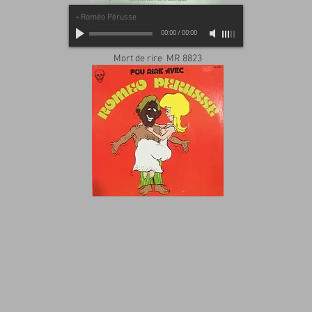
-
Roméo Pérusse
00:00
/
00:00
Mort de rire MR 8823