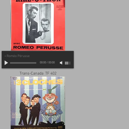
-
Roméo Pérusse
00:00
/
00:00
Trans-Canada TF 402