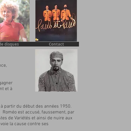
de disques
Contact
nce,
 gagner
nt et à
 à partir du début des années 1950.
c. Roméo est accusé, faussement, par
tes de Variétés et ainsi de nuire aux
nvoie la cause contre ses