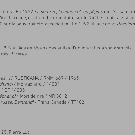
s films. En 1972
La pomme, la queue et les pépins
du réalisateur 
l’indifférence, c'est un documentaire sur le Québec mais aussi u
 sur la souveraineté-association. En 1992, il joue dans
Requiem 
.
992 à l'âge de 65 ans des suites d’un infarctus à son domicile. Il 
rois-Rivières.
res…!
/ RUSTICANA / RMM-669 / 1965
éphano)
/ Montagnard / 14004
s / DP 14008
téphano)
/ Mort de rire / MR 8812
Pérusse, Bertrand)
/ Trans-Canada / TF402
 25, Pierre Luc