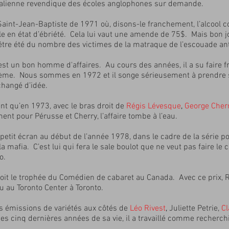
talienne revendique des écoles anglophones sur demande.
a Saint-Jean-Baptiste de 1971 où, disons-le franchement, l’alcool
le en état d’ébriété. Cela lui vaut une amende de 75$. Mais bon jo
ut-être été du nombre des victimes de la matraque de l’escouade ant
st un bon homme d'affaires. Au cours des années, il a su faire fru
oblème. Nous sommes en 1972 et il songe sérieusement à prendre 
 changé d’idée.
t qu’en 1973, avec le bras droit de
Régis Lévesque
,
George Cher
t pour Pérusse et Cherry, l’affaire tombe à l’eau.
petit écran au début de l’année 1978, dans le cadre de la série pol
mafia. C’est lui qui fera le sale boulot que ne veut pas faire le caï
o.
çoit le trophée du Comédien de cabaret au Canada. Avec ce prix, 
 au Toronto Center à Toronto.
urs émissions de variétés aux côtés de
Léo Rivest
,
Juliette Petrie,
C
s cinq dernières années de sa vie, il a travaillé comme recherch