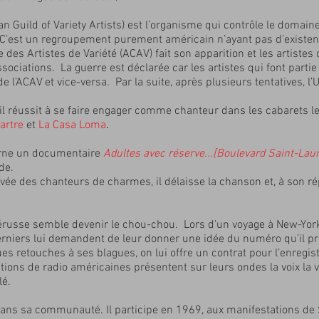
an Guild of Variety Artists) est l’organisme qui contrôle le domain
 C’est un regroupement purement américain n’ayant pas d’existe
es Artistes de Variété (ACAV) fait son apparition et les artistes 
ssociations. La guerre est déclarée car les artistes qui font parti
e l’ACAV et vice-versa. Par la suite, après plusieurs tentatives, l
, il réussit à se faire engager comme chanteur dans les cabarets l
artre
et
La Casa Loma
.
ourne un documentaire
Adultes avec réserve...[Boulevard Saint-Lau
de.
ée des chanteurs de charmes, il délaisse la chanson et, à son répe
sse semble devenir le chou-chou. Lors d’un voyage à New-York, i
rniers lui demandent de leur donner une idée du numéro qu’il p
ques retouches à ses blagues, on lui offre un contrat pour l’enregi
tions de radio américaines présentent sur leurs ondes la voix la 
lé.
 dans sa communauté. Il participe en 1969, aux manifestations de 