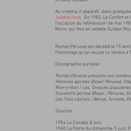
à Radio-Canada.
Au cinéma, il apparaît dans quelque
Juliette Huot
.
En 1982, Le Confort et 
l’occasion du référendum de mai 1980
Morin, qui met en vedette Guildor Roy
Roméo Pérusse est décédé le 15 avril 1
l’hommage qu’on voulait lui rendre à T
Discographie partielle:
Roméo Pérusse présente ses meilleu
Histoires épicées (Boyer, Pérusse, St
Rire-o-thon
/ Les Disques populaire
Souvenirs pornos (Boyer , Pérusse, S
Les Trois cloches ( Berval, Turcotte, 
Sources:
1954 Le Canada, 8 juin,
1960 La Patrie du dimanche, 5 juin, P.