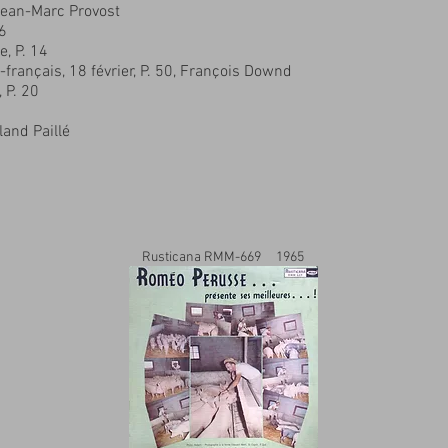
Jean-Marc Provost
26
, P. 14
rançais, 18 février, P. 50, François Downd
 P. 20
land Paillé
Rusticana RMM-669 1965