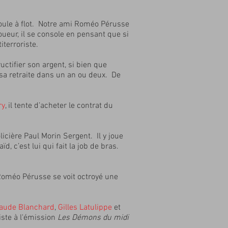
 coule à flot. Notre ami Roméo Pérusse
ueur, il se console en pensant que si
iterroriste.
ctifier son argent, si bien que
sa retraite dans un an ou deux. De
ry
, il tente d’acheter le contrat du
icière Paul Morin Sergent. Il y joue
d, c’est lui qui fait la job de bras.
Roméo Pérusse se voit octroyé une
laude Blanchard
,
Gilles Latulippe
et
iste à l'émission
Les Démons du midi