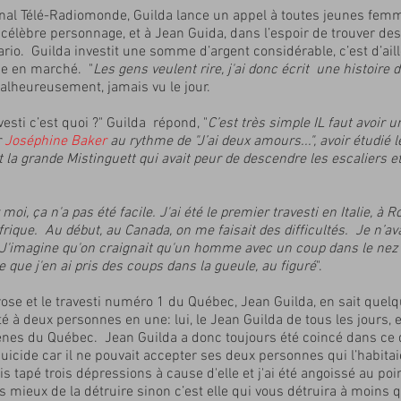
urnal Télé-Radiomonde, Guilda lance un appel à toutes jeunes f
élèbre personnage, et à Jean Guida, dans l’espoir de trouver des 
ario. Guilda investit une somme d’argent considérable, c’est d’aille
ise en marché. "
Les gens veulent rire, j'ai donc écrit une histoire 
 malheureusement, jamais vu le jour.
esti c’est quoi ?" Guilda répond, "
C’est très simple IL faut avoir u
r
Joséphine Baker
au rythme de "J’ai deux amours...", avoir étudié l
t la grande Mistinguett qui avait peur de descendre les escaliers et
moi, ça n'a pas été facile. J'ai été le premier travesti en Italie, à R
frique. Au début, au Canada, on me faisait des difficultés. Je n’av
ol. J'imagine qu'on craignait qu'un homme avec un coup dans le n
e que j'en ai pris des coups dans la gueule, au figuré
".
 rose et le travesti numéro 1 du Québec, Jean Guilda, en sait quel
é à deux personnes en une: lui, le Jean Guilda de tous les jours, e
ènes du Québec. Jean Guilda a donc toujours été coincé dans ce
ide car il ne pouvait accepter ses deux personnes qui l’habitaient. I
 tapé trois dépressions à cause d'elle et j'ai été angoissé au poin
es mieux de la détruire sinon c’est elle qui vous détruira à moins q