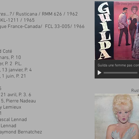
tres…?
/ Rusticana / RMM 626 / 1962
 CKL-1211 / 1965
sque France-Canada/ FCL 33-005/ 1966
nd Coté
ars, P. 10
, P. 2 P.L.
Guilda une femme pas co
13 janvier, P. 4
1 juin, P. 21
5
Rus
1 avril, P. 3. 6
 15, Pierre Nadeau
Guy Lemieux
11
 Pascal Lennad
l Lennad
, Raymond Bernatchez