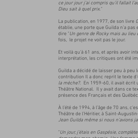
ce jour jour j’ai compris qu’il fallait 
Dieu sait à quel prix."
La publication, en 1977, de son livre
G
établie, une porte que Guilda n’a pas 
dire "
Un genre de Rocky mais au lieu de
fois, le projet ne voit pas le jour.
Et voilà qu'à 61 ans, et après avoir i
interprétation, les critiques ont été i
Guilda a décidé de laisser peu à peu l
contribution Il a donc reprit le texte d
la mèche?.
En 1959-60, il avait écrit
Théâtre National. Il y avait dans ce t
présence des Français et des Québéc
À l’été de 1994, à l’âge de 70 ans, c'
Théâtre de l’Héritier, à Saint-August
Jean Guilda même si nous n’avions jama
"
Un jour, j’étais en Gaspésie, complèt