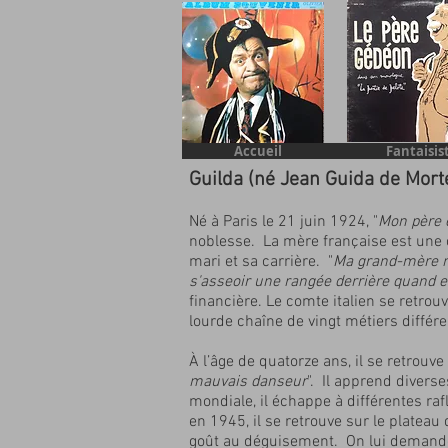
Accueil
Fantaisis
Guilda (né Jean Guida de Mort
Né à Paris le 21 juin 1924, "
Mon père é
noblesse. La mère française est une 
mari et sa carrière. "
Ma grand-mère ma
s'asseoir une rangée derrière quand 
financière. Le comte italien se retrou
lourde chaîne de vingt métiers différe
À l’âge de quatorze ans, il se retrouve
mauvais danseur
"
. Il apprend divers
mondiale, il échappe à différentes raf
en 1945, il se retrouve sur le plateau
goût au déguisement. On lui demande