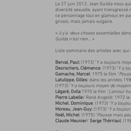
Le 27 juin 2012, Jean Guilda nous quit
diversité sexuelle, ayant transgress
ce personnage tout en glamour, en paill
grivois, mais jamais vulgaire.
«
il y’a deux choses essentielles dans l
Guilda n’est rien…
»
Liste sommaire des artistes avec qui e
Berval, Paul:
(1973) "
Y a toujours moy
Desrochers, Clémence
:
(1973) "
Y a to
Gamache, Marcel
: 1975 le film "
Pouss
Latulippe, Gilles:
dans les années 1980
(1973) "
Y a toujours moyen de moyenn
Légaré, Ovila
:1970 le film "
L'amour h
Pierre Labelle
/ René Angelill: 1972 le 
Michel. Dominique
: (1973) "
Y a toujo
Moreau, Jean-Guy
:
(1973) "
Y a toujou
Noël, Michel
:
(1975) "
Pousse mais pou
Claude Meunier
/
Serge Thérriaul
: (1