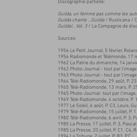
Discographie partielle;
Guilda, un femme pas comme les au
Guilda chante …Guilda
/ Rusticana /
Guilda!.. Vol. 3
/ La Compagnie de di
Sources:
1956 Le Petit Journal, 5 février, Rola
1956 Radiomonde et Télémonde, 17 m
1962 La Patrie du dimanche, 14 janvier
1962 Photo-Journal - tout par l'image, 
1963 Photo-Journal - tout par l'image, 
1964 Télé-Radiomonde, 29 août, P. 23
1965 Télé-Radiomonde, 13 mars, P. 2
1965 Photo-Journal- tout par l'image, 2
1969 Télé-Radiomonde, 4 octobre, P.
1977 Le Soleil, 6 août, P. C3, Louis, 
1979 Télé-Radiomonde, 15 juillet, P. 
1980 Télé-Radiomonde, 6 avril, P. 3,
1985 La Presse, 17 juillet, P. 3, Pasca
1985 La Presse, 20 juillet, P. C1. C4
1994 La Tribune, 2 juillet, P. B3, P.C.