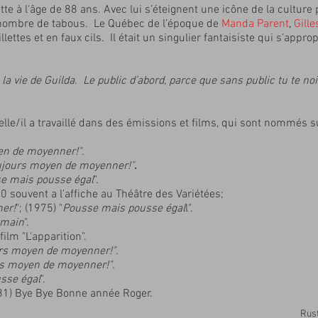
te à l'âge de 88 ans. Avec lui s’éteignent une icône de la culture
é nombre de tabous. Le Québec de l’époque de
Manda Parent
,
Gille
ettes et en faux cils. Il était un singulier fantaisiste qui s’appro
a vie de Guilda. Le public d’abord, parce que sans public tu te noie
lle/il a travaillé dans des émissions et films, qui sont nommés su
en de moyenner!"
.
ujours moyen de moyenner!"
.
e mais pousse égal
".
 souvent a l'affiche au Théâtre des Variétées;
er!
"; (1975) "
Pousse mais pousse égal
l".
umain
".
film "L'apparition".
urs moyen de moyenner!"
.
rs moyen de moyenner!"
.
sse égal
".
981) Bye Bye Bonne année Roger.
Rus