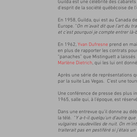
Guilda est une célébrité des cabarets
d'esprit de la société québécoise de 
En 1958, Guilda, qui est au Canada de
Europe. "
On m’avait dit que l’art du t
et c’est pourquoi je compte entrer là-b
En 1962,
Yvan Dufresne
prend en main
en plus de rapporter les contrats pou
“panaches” que Mistinguett a laissés 
Marlène Dietrich
, qui les lui ont don
Après une série de représentations qu
par la suite Las Vegas. C’est une tou
Une conférence de presse des plus inus
1965, salle qui, à l’époque, est réser
Dans une entrevue qu’il donne au début
la télé. "
Y a-t-il quelqu'un d'autre qu
vulgaires vaudevilles de nuit. On m'in
traiterait pas en pestiféré si j'étais