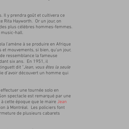
. Il y prendra goût et cultivera ce
te Rita Hayworth. Or un jour, on
des plus célèbres hommes-femmes.
e music-hall.
Cela l'amène à se produire en Afrique
es et mouvements, si bien, qu’un jour,
up de ressemblance la fameuse
dant six ans. En 1951, il
inguett dit "
Jean, vous êtes la seule
joie d’avoir découvert un homme qui
effectuer une tournée solo en
. Son spectacle est remarqué par une
t à cette époque que le maire
J
ean
ion à Montréal. Les policiers font
ermeture de plusieurs cabarets