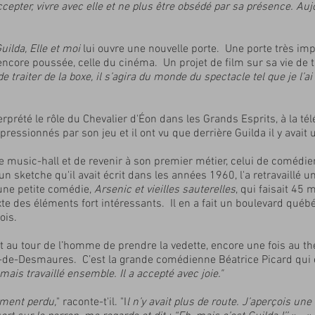
l’accepter, vivre avec elle et ne plus être obsédé par sa présence. Au
uilda, Elle et moi
lui ouvre une nouvelle porte. Une porte très imp
encore poussée, celle du cinéma. Un projet de film sur sa vie de 
 traiter de la boxe, il s’agira du monde du spectacle tel que je l’ai
nterprété le rôle du Chevalier d'Éon dans les Grands Esprits, à la 
mpressionnés par son jeu et il ont vu que derrière Guilda il y avait 
e music-hall et de revenir à son premier métier, celui de comédie
’un sketche qu'il avait écrit dans les années 1960, l'a retravaillé u
 une petite comédie,
Arsenic et vieilles sauterelles
, qui faisait 45 
exte des éléments fort intéressants. Il en a fait un boulevard qu
ois.
est au tour de l’homme de prendre la vedette, encore une fois au th
in-de-Desmaures. C’est la grande comédienne Béatrice Picard qui e
is travaillé ensemble. Il a accepté avec joie."
ement perdu,
" raconte-t'il. "I
l n’y avait plus de route. J’aperçois un