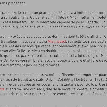
e sans précédent.
ctacles. On le remarque pour la facilité qu'il a à imiter des femmes
 à son patronyme, Guida, et au film Gilda (1946) mettant en vedet
eux
et il fallait trouver un interprète capable de jouer
Babette, l’un
. C’est à la suite de ce film qu’il a pensé monter un numéro pour l
t, il y exécute des spectacles dont il devient la tête d'affiche. 
 travailleur infatigable étudia
Mistinguett
, surveilla tous ses gest
 tableaux et des images qui rappellent réellement et avec beauco
s son aile; Guilda devient sa doublure et son habilleuse et ce pen
 qui passe par Montréal, entre autres. C'est à lui qu'un jour Mist
ps de ma jeunesse."
Une anecdote rapporte qu’elle était folle de 
tait extrêmement jalouse des femmes.
opre spectacle et connaît un succès suffisamment important pour 
on visa de travail aux États-Unis, il s'établit à Montréal en 1955
une entrevue qui crée un engouement instantané pour Guilda. C’es
nte
et entame une croisade, dite de la moralité, contre la prostitut
ns les cabarets pour mettre fin à ce commerce, ce qui amène la f