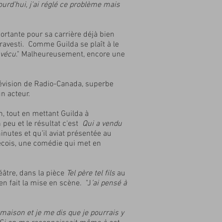
jourd’hui, j’ai réglé ce problème mais
ortante pour sa carrière déjà bien
travesti. Comme Guilda se plaît à le
 vécu
." Malheureusement, encore une
télévision de Radio-Canada, superbe
un acteur.
n, tout en mettant Guilda à
n peu et le résultat c'est
Qui a vendu
minutes et qu’il aviat présentée au
ébécois, une comédie qui met en
éâtre, dans la pièce
Tel père tel fils
au
n fait la mise en scène. "J
’ai pensé à
e maison et je me dis que je pourrais y