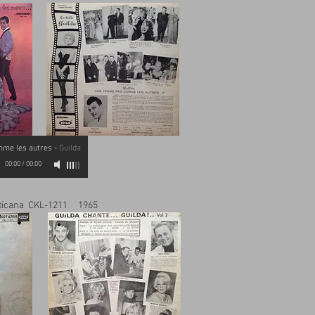
mme les autres
-
Guilda
00:00
/
00:00
ticana CKL-1211 1965