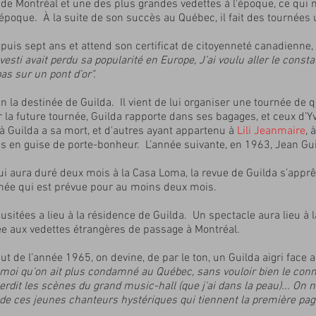
 de Montréal et une des plus grandes vedettes à l'époque, ce qui
l’époque. À la suite de son succès au Québec, il fait des tournées
puis sept ans et attend son certificat de citoyenneté canadienne, 
ravesti avait perdu sa popularité en Europe, J’ai voulu aller le con
as sur un pont d’or".
 la destinée de Guilda. Il vient de lui organiser une tournée de q
r la future tournée, Guilda rapporte dans ses bagages, et ceux d’
à Guilda a sa mort, et d'autres ayant appartenu à
Lili Jeanmaire
, 
nés en guise de porte-bonheur. L’année suivante, en 1963, Jean Gu
i aura duré deux mois à la Casa Loma, la revue de Guilda s’apprê
rnée qui est prévue pour au moins deux mois.
itées a lieu à la résidence de Guilda. Un spectacle aura lieu à la
vée aux vedettes étrangères de passage à Montréal.
 de l’année 1965, on devine, de par le ton, un Guilda aigri face 
e moi qu'on ait plus condamné au Québec, sans vouloir bien le conna
terdit les scènes du grand music-hall (que j'ai dans la peau)... On
 un de ces jeunes chanteurs hystériques qui tiennent la première pag