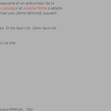
 populaire et un précurseur de la
s Latulippe
et
Juliette Pétrie
a adopté
priait une ultime féminité, souvent
s. Et les faux cils. Sans faux cils,
r ce site:
ticana RMM 626 1962