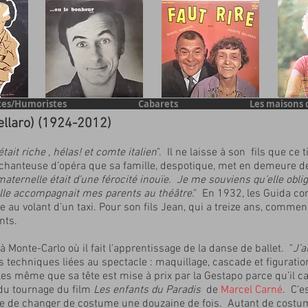
tes/Humoristes
Cabarets
Les maisons 
ellaro) (1924-2012)
tait riche , hélas!
et comte italien
". Il ne laisse à son fils que ce t
chanteuse d’opéra que sa famille, despotique, met en demeure de
ternelle était d’une férocité inouïe. Je me souviens qu’elle obli
elle accompagnait mes parents au théâtre
." En 1932, les Guida co
ve au volant d’un taxi. Pour son fils Jean, qui a treize ans, commen
nts.
 à Monte-Carlo où il fait l’apprentissage de la danse de ballet. "
J’a
es techniques liées au spectacle : maquillage, cascade et figurat
les même que sa tête est mise à prix par la Gestapo parce qu’il cac
 du tournage du film
Les enfants du Paradis
de
Marcel Carné
. C‘e
 de changer de costume une douzaine de fois. Autant de costume