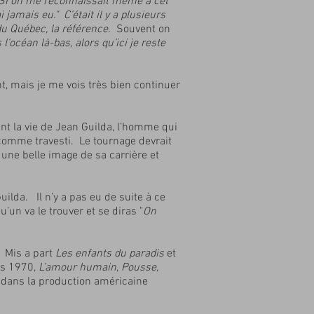
« Si on me reconnaissait même à cet
jamais eu." C’était il y a plusieurs
du Québec, la référence.
Souvent on
’océan là-bas, alors qu’ici je reste
nt, mais je me vois très bien continuer
ant la vie de Jean Guilda, l’homme qui
comme travesti. Le tournage devrait
 une belle image de sa carrière et
ilda. Il n’y a pas eu de suite à ce
’un va le trouver et se diras "
On
. Mis a part
Les enfants du paradis
et
es 1970,
L’amour humain
,
Pousse,
r, dans la production américaine