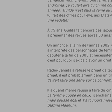
demander mon chemin. Une femme sort s
endroit-là, ça voulait dire qu’on me co
années. Guilda n’est plus la reine du 
lui fait des offres pour elle, aux États
une vedette.".
À 75 ans, Guilda fait encore des jalous
à présenter des revues après 80 ans."
On annonce, à la fin de l’année 2002, 
a interprété des personnages de femm
débuter à la fin de 2003 et nécessite
c’est pourquoi il exige d’avoir un dro
Radio-Canada a refusé le projet de tél
projet, il est probablement dans un ti
devrait faire une série sur ce bonhom
Il a quand même réussi à faire du cin
La femme coupé en deux,
il enchaîne
mais pousse égal
et
Y’a toujours mo
Blazing Magnum.