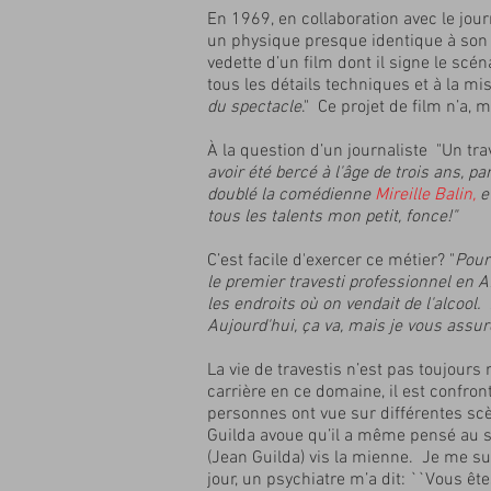
En 1969, en collaboration avec le jo
un physique presque identique à son c
vedette d’un film dont il signe le scén
tous les détails techniques et à la m
du spectacle
." Ce projet de film n’a,
À la question d’un journaliste "Un trav
avoir été bercé à l'âge de trois ans, pa
doublé la comédienne
Mireille Balin
,
e
tous les talents mon petit, fonce!"
C’est facile d'exercer ce métier? "
Pour 
le premier travesti professionnel en A
les endroits où on vendait de l'alco
Aujourd'hui, ça va, mais je vous assur
La vie de travestis n’est pas toujours
carrière en ce domaine, il est confront
personnes ont vue sur différentes sc
Guilda avoue qu’il a même pensé au suic
(Jean Guilda) vis la mienne. Je me suis
jour, un psychiatre m’a dit: ``Vous êt