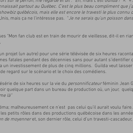
ur le perron, me regarde et dit : “Eh, mais c’est Guilda !’’ ». 
nnaissait partout au Québec. C’est le plus beau compliment que j’ai 
showbiz québécois, mais elle est encore le travesti le plus connu 
-Unis, mais ça ne l'intéresse pas. "
Je ne serais qu’un poisson dans l
es "Mon fan club est en train de mourir de vieillesse, dit-il en ria
,
un projet (un autre) pour une série télévisée de six heures racont
es fatales pendant des décennies sans pour autant s’identifier 
ra un investissement de plus de cinq millions. Guilda veut laisser
it de regard sur le scénario et le choix des comédiens.
ésérie de six heures sur la vie du
personnificateur
féminin Jean Gu
roir quelque part dans un bureau de production où, un jour, quelqu
me là"
éma; malheureusement ce n’est pas celui qu’il aurait voulu faire
 les petits rôles dans des productions québécoise dans les anné
yen de moyenner
et, son dernier rôle, celui d’un travesti-cascadeu