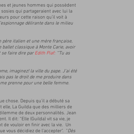
emmes et jeunes hommes qui possèdent
sosies qui partageraient avec lui la
urs pour cette raison qu’il voit à
d’espionnage délirante dans le milieu
n père italien et une mère française,
e ballet classique à Monte Carie, avoir
 se faire dire par
Edith Piaf:
'"Tu as
ome, imaginez! la ville du pape. J'ai été
ais pas le droit de me produire dans
ez me prenne pour une belle femme.
que chose. Depuis qu’il a débuté sa
t elle, La Guilda que des milliers de
 dilemme de deux personnalités. Jean
l dit: “Elle (Guilda) vit sa vie, je
t de vouloir en finir avec la vie. Un
ue vous décidiez de l’accepter". "
Dès