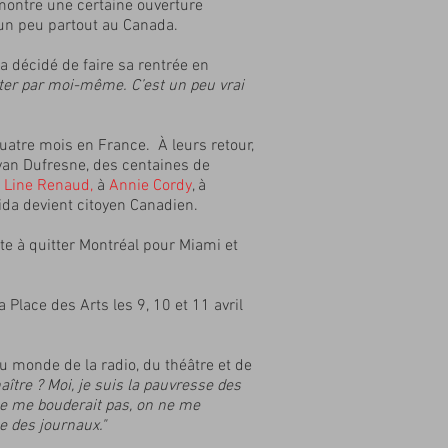
 montre une certaine ouverture
 un peu partout au Canada.
a décidé de faire sa rentrée en
stater par moi-même. C’est un peu vrai
uatre mois en France. À leurs retour,
Yvan Dufresne, des centaines de
à
Line Renaud
,
à
Annie Cordy
, à
ida devient citoyen Canadien.
te à quitter Montréal pour Miami et
 Place des Arts les 9, 10 et 11 avril
au monde de la radio, du théâtre et de
ître ? Moi, je suis la pauvresse des
 ne me bouderait pas, on ne me
e des journaux."