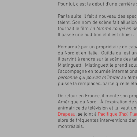
Pour lui, c'est le début d’une carrièr
Par la suite, il fait à nouveau des spe
talent. Son nom de scène fait allusion
tournait le film
La femme coupé en d
Il passe une audition et il est choisi 
Remarqué par un propriétaire de cabare
du Nord et en Italie. Guilda qui est un
il parvint à rendre sur la scène des
Mistinguett. Mistinguett le prend sou
l'accompagne en tournée internationale
personne qui pouvez m'imiter au tem
puisse la remplacer…parce qu’elle é
De retour en France, il monte son pr
Amérique du Nord. À l'expiration de s
animatrice de télévision et lui vaut 
Drapeau
, se j
oint à
Pacifique (Pax) Pla
alors de fréquentes interventions da
montréalais.