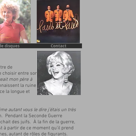
de disques
Contact
itre de
 choisir entre son
geait mon père à
nnaissent la ruine
ce la longue et
ime autant vous le dire j’étais un très
ion. Pendant la Seconde Guerre
hait des juifs. À la fin de la guerre,
st à partir de ce moment qu’il prend
s, autant de rôles de figurants.